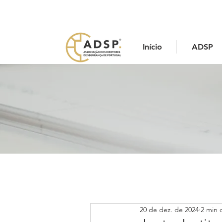
Início
ADSP
20 de dez. de 2024
2 min d