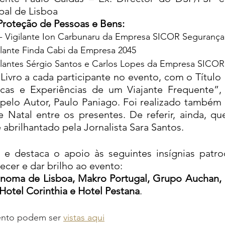
pal de Lisboa
Proteção de Pessoas e Bens:
         - Vigilante Ion Carbunaru da Empresa SICOR Segurança
   - Vigilante Finda Cabi da Empresa 2045
    - Vigilantes Sérgio Santos e Carlos Lopes da Empresa SIC
Livro a cada participante no evento, com o Título 
icas e Experiências de um Viajante Frequente”, 
pelo Autor, Paulo Paniago. Foi realizado também 
 Natal entre os presentes. De referir, ainda, que
abrilhantado pela Jornalista Sara Santos.
 destaca o apoio às seguintes insígnias patroc
cer e dar brilho ao evento:
noma de Lisboa, Makro Portugal, Grupo Auchan, I
Hotel Corinthia e Hotel Pestana
.
vento podem ser 
vistas aqui