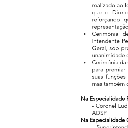
realizado ao 
que o Direto
reforçando q
representação
Cerimónia d
Intendente Pe
Geral, sob p
unanimidade d
Cerimónia da 
para premiar
suas funções 
mas também os
Na Especialidade 
- Coronel Lud
ADSP
Na Especialidade 
- Superinten