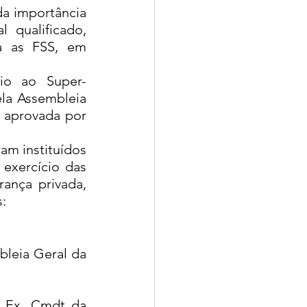
a importância 
qualificado, 
a as FSS, em 
io ao Super-
la Assembleia 
aprovada por 
m instituídos 
xercício das 
ança privada, 
:
leia Geral da 
 Ex. Cmdt da 