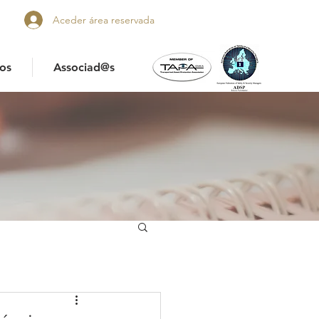
Aceder área reservada
os
Associad@s