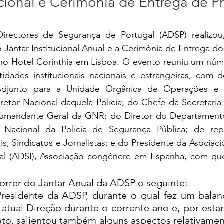
ucional e Cerimónia de Entrega de P
irectores de Segurança de Portugal (ADSP) realizou
 Jantar Institucional Anual e a Cerimónia de Entrega d
no Hotel Corinthia em Lisboa. O evento reuniu um númer
idades institucionais nacionais e estrangeiras, com d
 Adjunto para a Unidade Orgânica de Operações e 
retor Nacional daquela Polícia; do Chefe da Secretaria
omandante Geral da GNR; do Diretor do Departamento
 Nacional da Polícia de Segurança Pública; de repr
s, Sindicatos e Jornalistas; e do Presidente da Asociació
ral (ADSI), Associação congénere em Espanha, com q
orrer do Jantar Anual da ADSP o seguinte:
residente da ADSP, durante o qual fez um balanç
 atual Direção durante o corrente ano e, por esta
ato, salientou também alguns aspectos relativament