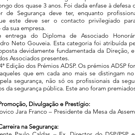
longo dos quase 3 anos. Foi dada enfase à defesa d
r de Segurança deve ter, enquanto profissional 
ue este deve ser o contacto privilegiado par
 da sua empresa.
e entrega do Diploma de Associado Honorár
dro Neto Gouveia. Esta categoria foi atribuída pe
roposta devidamente fundamentada da Direção, e 
os Associados presentes.
4ª Edição dos Prémios ADSP. Os prémios ADSP fora
 aqueles que em cada ano mais se distingam no e
pela segurança, não só os profissionais da segur
 da segurança pública. Este ano foram premiados
Promoção, Divulgação e Prestígio:
ovico Jara Franco – Presidente da Mesa da Assemb
Carreira na Segurança:
dente Paulo Caldas – Ex. Director do DSP/PSP e