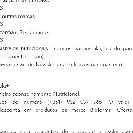
rto
 da marca PUURO:
%;
 outras marcas
:
%;
oforma
 e Restaurante;
%;
astreios nutricionais
 gratuitos nas instalações do parc
endamento prévio);
ers
 e envio de Newsletters exclusivos para parceiro;
ula+
eiro aconselhamento Nutricional.
vés do número (+351) 932 039 966. O valor d
desconta em produtos da marca Bioforma. Oferta 
acumula com descontos de protocolo e exclui acon