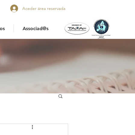
Aceder área reservada
os
Associad@s