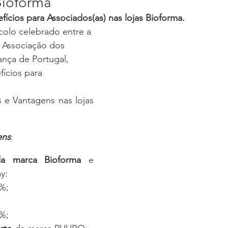
Bioforma
fícios para Associados(as) nas lojas Bioforma.
olo celebrado entre a 
 Associação dos 
nça de Portugal, 
fícios para 
 e Vantagens nas lojas 
ens
:
a marca Bioforma
 e 
y:
%;
%;